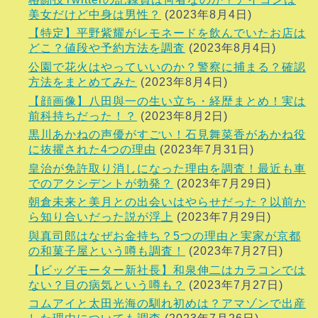
美女だけど中身は男性？
(2023年8月4日)
【特定】平野紫耀がレモネードを飲んでいたお店は
どこ？値段や予約方法を調査
(2023年8月4日)
公園で花火はやっていいのか？警察に捕まる？確認
方法をまとめてみた
(2023年8月4日)
【顔画像】八田與一の生い立ち・経歴まとめ！実は
前科持ちだった！？
(2023年8月2日)
黒川あかねの声優がすごい！石見舞菜香があかね役
に抜擢された4つの理由
(2023年7月31日)
皇治が免許取り消しになった理由を調査！最近も車
でのアクシデントが勃発？
(2023年7月29日)
朝倉未来と美月との出会いはやらせだった？以前か
ら知り合いだった説が浮上
(2023年7月29日)
與真司郎はなぜお金持ち？5つの理由と実家が京都
の和菓子屋という噂も調査！
(2023年7月27日)
【ビッグモーター新社長】和泉伸二はカラコンでは
ない？目の病気という噂も？
(2023年7月27日)
コムアイと太田光海の馴れ初めは？アマゾンで出産