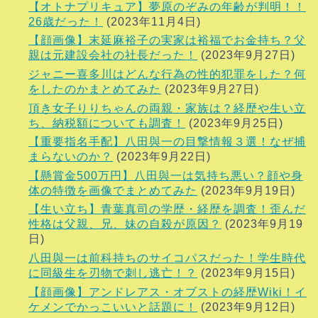
【オトナプリキュア】夢原のぞみの年齢が判明！！
26歳だった！
(2023年11月4日)
【顔画像】末延麻裕子の実家は裕福でお金持ち？父
親は元建設会社の社長だった！
(2023年9月27日)
ジャニー喜多川はどんな行為の性的犯罪をした？何
をしたのかまとめてみた
(2023年9月27日)
頂き女子りりちゃんの両親・家族は？経歴や生い立
ち、納税額についても調査！
(2023年9月25日)
【重要指名手配】八田與一の目撃情報３選！なぜ捕
まらないのか？
(2023年9月22日)
【懸賞金500万円】八田與一は気持ち悪い？顔や身
体の特徴を画像でまとめてみた
(2023年9月19日)
【生い立ち】青葉真司の学歴・経歴を調査！歪んだ
性格は父親、兄、妹の自殺が原因？
(2023年9月19
日)
八田與一は前科持ちのサイコパスだった！学生時代
に同級生を刃物で刺し逃亡！？
(2023年9月15日)
【顔画像】アンドレアス・オブストの経歴Wiki！イ
ケメンでかっこいいと話題に！
(2023年9月12日)