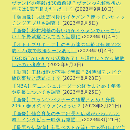
ヴァンビの年齢は30歳前後？ヴァンゆん解散後の
年収は1億円超えだった！？
(2023年9月10日)
【顔画像】丸田憲司朗はイケメン？使っていたマッ
チングアプリも調査！
(2023年9月5日)
【画像】松村雄基の若い頃がイケメンでかっこい
い！平野紫耀に似てると話題に
(2023年9月4日)
【オトナプリキュア】のぞみ達の年齢は何歳？22
歳～25歳で飲酒シーンあり！
(2023年9月4日)
EGOISTがいきなり活動終了した理由は？なぜ解散
したのか考察！
(2023年9月3日)
【動画】王林は歌が下手で音痴？24時間テレビで
放送事故と話題に！？
(2023年8月28日)
【NBA】デニスシュルーダーの経歴まとめ！年俸
や身長についても調査
(2023年8月25日)
【画像】フランツバグナーの経歴まとめ！身長
206cm超えのイケメンだった？
(2023年8月21日)
【画像】仙台育英のチア部長と広瀬がかわいいと
噂！インタビュー映像も発掘！
(2023年8月21日)
【最悪な伝染病】新型ペストが流行する恐れは？症