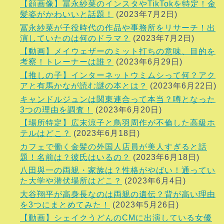
【顔画像】冨永紗菜のインスタやTikTokを特定！金
髪姿がかわいいと話題！
(2023年7月2日)
冨永紗菜が子役時代の作品や事務所をリサーチ！出
演していたのは何のドラマ？
(2023年7月2日)
【動画】メイウェザーのミット打ちの意味、目的を
考察！トレーナーは誰？
(2023年6月29日)
【推しの子】インターネットウミムシって何？アク
アと有馬かなが読む謎の本とは？
(2023年6月22日)
キャンドルジュンは関東連合って本当？噂となった
3つの理由を調査！
(2023年6月20日)
【場所特定】広末涼子と鳥羽周作が不倫した高級ホ
テルはどこ？
(2023年6月18日)
カフェで働く金髪の外国人店員が美人すぎると話
題！名前は？彼氏はいるの？
(2023年6月18日)
八田與一の両親・家族は？性格がやばい！通ってい
た大学や潜伏場所はどこ？
(2023年6月4日)
大谷翔平が高身長なのは両親の遺伝？背が高い理由
を3つにまとめてみた！
(2023年5月26日)
【動画】シェイクうどんのCMに出演している女優