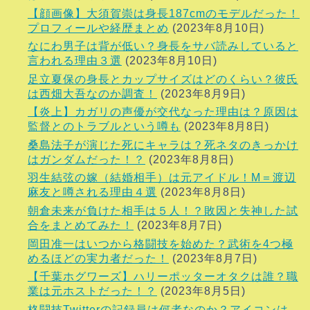
【顔画像】大須賀崇は身長187cmのモデルだった！
プロフィールや経歴まとめ
(2023年8月10日)
なにわ男子は背が低い？身長をサバ読みしていると
言われる理由３選
(2023年8月10日)
足立夏保の身長とカップサイズはどのくらい？彼氏
は西畑大吾なのか調査！
(2023年8月9日)
【炎上】カガリの声優が交代なった理由は？原因は
監督とのトラブルという噂も
(2023年8月8日)
桑島法子が演じた死にキャラは？死ネタのきっかけ
はガンダムだった！？
(2023年8月8日)
羽生結弦の嫁（結婚相手）は元アイドル！M＝渡辺
麻友と噂される理由４選
(2023年8月8日)
朝倉未来が負けた相手は５人！？敗因と失神した試
合をまとめてみた！
(2023年8月7日)
岡田准一はいつから格闘技を始めた？武術を4つ極
めるほどの実力者だった！
(2023年8月7日)
【千葉ホグワーズ】ハリーポッターオタクは誰？職
業は元ホストだった！？
(2023年8月5日)
格闘技Twitterの記録員は何者なのか？アイコンは