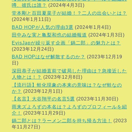
噂、彼氏は誰？
(2024年4月3日)
堂本剛と百田夏菜子が結婚！？二人の出会いとは？
(2024年1月11日)
BAD HOPが人気の理由3選
(2024年1月4日)
田中みな実と亀梨和也の結婚報道
(2024年1月3日)
EvisJapが繰り返す企画「鍋二郎」の魅力とは？
(2023年12月24日)
BAD HOPはなぜ解散するのか？
(2023年12月19
日)
深田恭子が結婚直前で破局した理由は？急接近した
人物とは！？
(2023年12月8日)
【流行語】蛙化現象の本来の意味は？なぜ蛙なの
か？
(2023年12月1日)
【名言】大谷翔平の名言5選
(2023年11月30日)
雨来ズよろずの本名は？よろずのプロフィールを紹
介！
(2023年11月29日)
鍋二郎とは？ラーメン二郎を持ち帰る方法！
(2023
年11月27日)