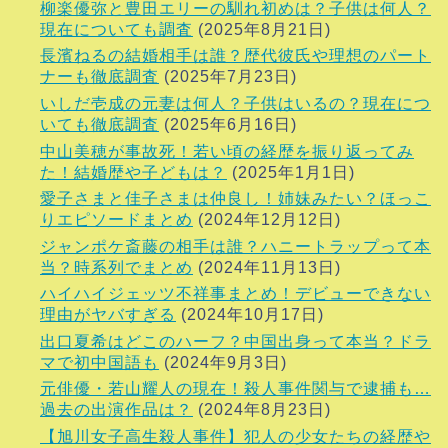
柳楽優弥と豊田エリーの馴れ初めは？子供は何人？
現在についても調査
(2025年8月21日)
長濱ねるの結婚相手は誰？歴代彼氏や理想のパート
ナーも徹底調査
(2025年7月23日)
いしだ壱成の元妻は何人？子供はいるの？現在につ
いても徹底調査
(2025年6月16日)
中山美穂が事故死！若い頃の経歴を振り返ってみ
た！結婚歴や子どもは？
(2025年1月1日)
愛子さまと佳子さまは仲良し！姉妹みたい？ほっこ
りエピソードまとめ
(2024年12月12日)
ジャンポケ斎藤の相手は誰？ハニートラップって本
当？時系列でまとめ
(2024年11月13日)
ハイハイジェッツ不祥事まとめ！デビューできない
理由がヤバすぎる
(2024年10月17日)
出口夏希はどこのハーフ？中国出身って本当？ドラ
マで初中国語も
(2024年9月3日)
元俳優・若山耀人の現在！殺人事件関与で逮捕も…
過去の出演作品は？
(2024年8月23日)
【旭川女子高生殺人事件】犯人の少女たちの経歴や