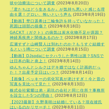
状や治療法について調査
(2023年8月20日)
『君たちはどう生きるか』が気持ち悪いと感じる理
由６選！グロい、怖いという声も
(2023年8月19日)
【動画】埜口遥希は二輪免許を持っていなかった！
死因は頭部の損傷？
(2023年8月18日)
GACKT（ガクト）の病気は炭水化物不足が原因？
神経系疾患と関係あるのか？
(2023年8月17日)
広瀬すずと山崎賢人は別れたのか？もうすぐ結婚す
るという噂について調査
(2023年8月15日)
【動画】DJsodaにセクハラした男性は誰？SNSで
は日本の恥と炎上！
(2023年8月14日)
ゆんちゃんとシルクはデキ婚ではなく計画的だっ
た！？出産予定日はいつ？
(2023年8月14日)
【画像】ベッキーの劣化写真が老けすぎ！今と昔の
写真を見比べて見た！
(2023年8月13日)
株式会社紫耀は弟・莉玖の会社と同じ住所？事務所
を設立した5つの理由！
(2023年8月12日)
【2023最新】久野美咲は結婚している？現在彼氏
はいるのかリサーチ！
(2023年8月11日)