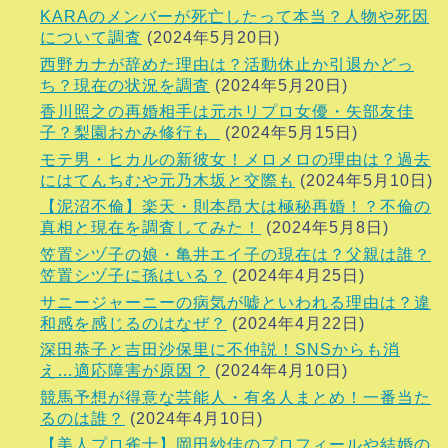
KARAのメンバーが死亡したって本当？人物や死因
について調査
(2024年5月20日)
西野カナが辞めた理由は？活動休止か引退かどっ
ち？現在の状況を調査
(2024年5月20日)
香川照之の再婚相手は元ホリプロ女優・矢部友佳
子？梨園おかみ修行も
(2024年5月15日)
モテ男・ヒカルの新彼女！メロメロの理由は？過去
にはてんちむや元乃木坂と交際も
(2024年5月10日)
【泥沼不倫】楽天・則本昂大は極秘再婚！？不倫の
真相と現在を調査してみた！
(2024年5月8日)
笠置シヅ子の娘・亀井エイ子の現在は？父親は誰？
笠置シヅ子に孫はいる？
(2024年4月25日)
サニージャーニーの病気が嘘といわれる理由は？違
和感を感じるのはなぜ？
(2024年4月22日)
深田恭子と吉田沙保里に不仲説！SNSからも消
え…適応障害が原因？
(2024年4月10日)
競馬予想が得意な芸能人・有名人まとめ！一番当た
るのは誰？
(2024年4月10日)
【美人プロ雀士】岡田紗佳のプロフィールや結婚の