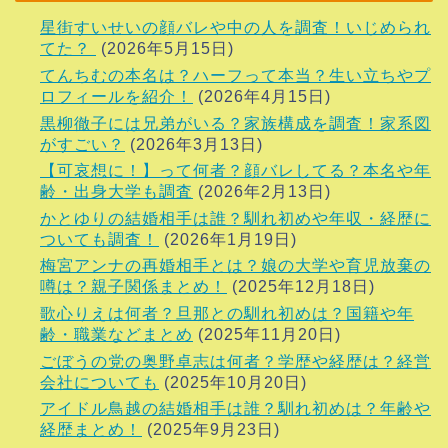
星街すいせいの顔バレや中の人を調査！いじめられ
てた？
(2026年5月15日)
てんちむの本名は？ハーフって本当？生い立ちやプ
ロフィールを紹介！
(2026年4月15日)
黒柳徹子には兄弟がいる？家族構成を調査！家系図
がすごい？
(2026年3月13日)
【可哀想に！】って何者？顔バレしてる？本名や年
齢・出身大学も調査
(2026年2月13日)
かとゆりの結婚相手は誰？馴れ初めや年収・経歴に
ついても調査！
(2026年1月19日)
梅宮アンナの再婚相手とは？娘の大学や育児放棄の
噂は？親子関係まとめ！
(2025年12月18日)
歌心りえは何者？旦那との馴れ初めは？国籍や年
齢・職業などまとめ
(2025年11月20日)
ごぼうの党の奥野卓志は何者？学歴や経歴は？経営
会社についても
(2025年10月20日)
アイドル鳥越の結婚相手は誰？馴れ初めは？年齢や
経歴まとめ！
(2025年9月23日)