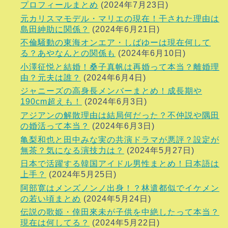
プロフィールまとめ
(2024年7月23日)
元カリスマモデル・マリエの現在！干された理由は
島田紳助に関係？
(2024年6月21日)
不倫騒動の東海オンエア・しばゆーは現在何して
る？あやなんとの関係も
(2024年6月10日)
小澤征悦と結婚！桑子真帆は再婚って本当？離婚理
由？元夫は誰？
(2024年6月4日)
ジャニーズの高身長メンバーまとめ！成長期や
190cm超えも！
(2024年6月3日)
アジアンの解散理由は結局何だった？不仲説や隅田
の婚活って本当？
(2024年6月3日)
亀梨和也と田中みな実の共演ドラマが悪評？設定が
無茶？気になる演技力は？
(2024年5月27日)
日本で活躍する韓国アイドル男性まとめ！日本語は
上手？
(2024年5月25日)
阿部寛はメンズノンノ出身！？林遣都似でイケメン
の若い頃まとめ
(2024年5月24日)
伝説の歌姫・倖田來未が子供を中絶したって本当？
現在は何してる？
(2024年5月22日)