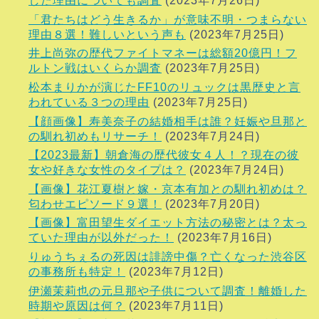
した理由についても調査
(2023年7月26日)
「君たちはどう生きるか」が意味不明・つまらない
理由８選！難しいという声も
(2023年7月25日)
井上尚弥の歴代ファイトマネーは総額20億円！フ
ルトン戦はいくらか調査
(2023年7月25日)
松本まりかが演じたFF10のリュックは黒歴史と言
われている３つの理由
(2023年7月25日)
【顔画像】寿美奈子の結婚相手は誰？妊娠や旦那と
の馴れ初めもリサーチ！
(2023年7月24日)
【2023最新】朝倉海の歴代彼女４人！？現在の彼
女や好きな女性のタイプは？
(2023年7月24日)
【画像】花江夏樹と嫁・京本有加との馴れ初めは？
匂わせエピソード９選！
(2023年7月20日)
【画像】富田望生ダイエット方法の秘密とは？太っ
ていた理由が以外だった！
(2023年7月16日)
りゅうちぇるの死因は誹謗中傷？亡くなった渋谷区
の事務所も特定！
(2023年7月12日)
伊瀬茉莉也の元旦那や子供について調査！離婚した
時期や原因は何？
(2023年7月11日)