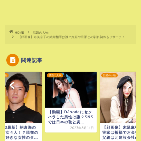
HOME
話題の人物
【顔画像】寿美奈子の結婚相手は誰？妊娠や旦那との馴れ初めもリサーチ！
関連記事
の人物
話題の人物
話題の人物
【動画】DJsodaにセク
ハラした男性は誰？SNS
では日本の恥と炎...
2023最新】朝倉海の
【顔画像】末延麻裕
2023年8月14日
代彼女４人！？現在の
実家は裕福でお金持
女や好きな女性のタ...
父親は元建設会社の