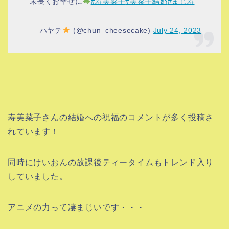
末長くお幸せに
#寿美菜子
#美菜子結婚
#まじ寿
— ハヤテ
(@chun_cheesecake)
July 24, 2023
寿美菜子さんの結婚への祝福のコメントが多く投稿さ
れています！
同時にけいおんの放課後ティータイムもトレンド入り
していました。
アニメの力って凄まじいです・・・