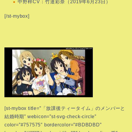
中野梓CV：竹達彩奈（2019年6月23日）
[/st-mybox]
[st-mybox title=”「放課後ティータイム」のメンバーと
結婚時期” webicon=”st-svg-check-circle”
color=”#757575″ bordercolor=”#BDBDBD”