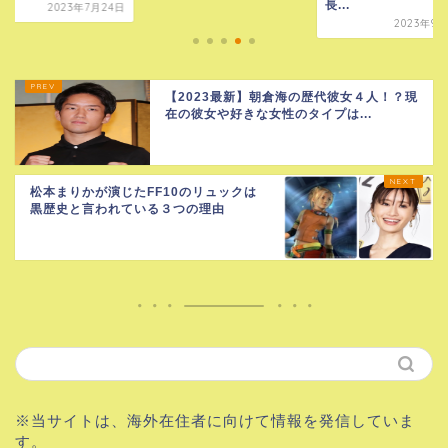
長...
2023年7月24日
2023年9月
【2023最新】朝倉海の歴代彼女４人！？現
在の彼女や好きな女性のタイプは...
松本まりかが演じたFF10のリュックは
黒歴史と言われている３つの理由
※当サイトは、海外在住者に向けて情報を発信していま
す。