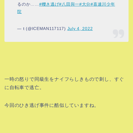
るのか……
#轢き逃げ
#八田與一
#大分
#喜連川少年
院
— t (@ICEMAN117117)
July 4, 2022
一時の怒りで同級生をナイフらしきもので刺し、すぐ
に自転車で逃亡。
今回のひき逃げ事件に酷似していますね。