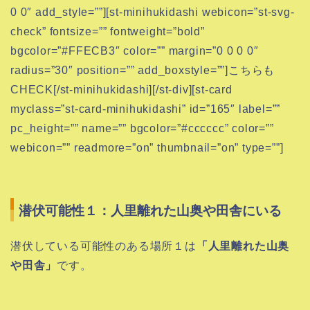
0 0″ add_style=””][st-minihukidashi webicon=”st-svg-
check” fontsize=”” fontweight=”bold”
bgcolor=”#FFECB3″ color=”” margin=”0 0 0 0″
radius=”30″ position=”” add_boxstyle=””]こちらも
CHECK[/st-minihukidashi][/st-div][st-card
myclass=”st-card-minihukidashi” id=”165″ label=””
pc_height=”” name=”” bgcolor=”#cccccc” color=””
webicon=”” readmore=”on” thumbnail=”on” type=””]
潜伏可能性１：人里離れた山奥や田舎にいる
潜伏している可能性のある場所１は
「人里離れた山奥
や田舎」
です。