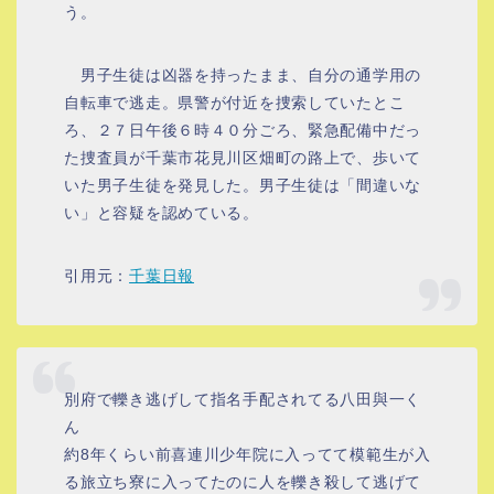
う。
男子生徒は凶器を持ったまま、自分の通学用の
自転車で逃走。県警が付近を捜索していたとこ
ろ、２７日午後６時４０分ごろ、緊急配備中だっ
た捜査員が千葉市花見川区畑町の路上で、歩いて
いた男子生徒を発見した。男子生徒は「間違いな
い」と容疑を認めている。
引用元：
千葉日報
別府で轢き逃げして指名手配されてる八田與一く
ん
約8年くらい前喜連川少年院に入ってて模範生が入
る旅立ち寮に入ってたのに人を轢き殺して逃げて