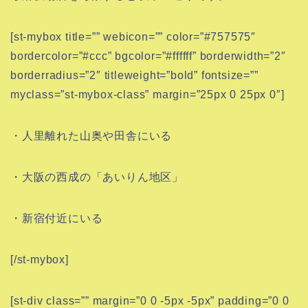
[st-mybox title=”” webicon=”” color=”#757575″
bordercolor=”#ccc” bgcolor=”#ffffff” borderwidth=”2″
borderradius=”2″ titleweight=”bold” fontsize=””
myclass=”st-mybox-class” margin=”25px 0 25px 0″]
・人里離れた山奥や田舎にいる
・大阪の西成の「あいりん地区」
・新宿付近にいる
[/st-mybox]
[st-div class=”” margin=”0 0 -5px -5px” padding=”0 0