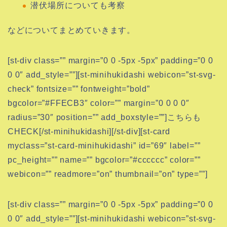
潜伏場所についても考察
などについてまとめていきます。
[st-div class=”” margin=”0 0 -5px -5px” padding=”0 0
0 0″ add_style=””][st-minihukidashi webicon=”st-svg-
check” fontsize=”” fontweight=”bold”
bgcolor=”#FFECB3″ color=”” margin=”0 0 0 0″
radius=”30″ position=”” add_boxstyle=””]こちらも
CHECK[/st-minihukidashi][/st-div][st-card
myclass=”st-card-minihukidashi” id=”69″ label=””
pc_height=”” name=”” bgcolor=”#cccccc” color=””
webicon=”” readmore=”on” thumbnail=”on” type=””]
[st-div class=”” margin=”0 0 -5px -5px” padding=”0 0
0 0″ add_style=””][st-minihukidashi webicon=”st-svg-