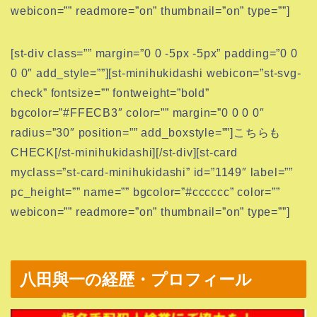
webicon=”” readmore=”on” thumbnail=”on” type=””]
[st-div class=”” margin=”0 0 -5px -5px” padding=”0 0
0 0″ add_style=””][st-minihukidashi webicon=”st-svg-
check” fontsize=”” fontweight=”bold”
bgcolor=”#FFECB3″ color=”” margin=”0 0 0 0″
radius=”30″ position=”” add_boxstyle=””]こちらも
CHECK[/st-minihukidashi][/st-div][st-card
myclass=”st-card-minihukidashi” id=”1149″ label=””
pc_height=”” name=”” bgcolor=”#cccccc” color=””
webicon=”” readmore=”on” thumbnail=”on” type=””]
八田與一の経歴・プロフィール