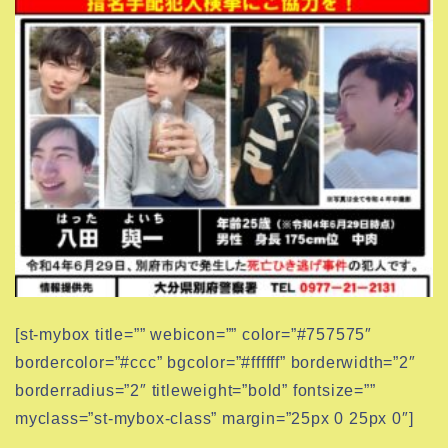
[st-mybox title=”” webicon=”” color=”#757575″
bordercolor=”#ccc” bgcolor=”#ffffff” borderwidth=”2″
borderradius=”2″ titleweight=”bold” fontsize=””
myclass=”st-mybox-class” margin=”25px 0 25px 0″]