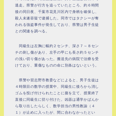
逃走。県警が行方を追っていたところ、約６時間
後の同日夜、千葉市花見川区内で身柄を確保し、
殺人未遂容疑で逮捕した。同市ではタクシーが奪
われる強盗事件が発生しており、県警は男子生徒
との関連を調べる。
同級生は左胸に幅約２センチ、深さ７～８セン
チの刺し傷があり、左手の甲にも長さ約５センチ
の浅い切り傷があった。搬送先の病院で治療を受
けており、重傷なものの命に別条はないという。
県警や習志野市教委などによると、男子生徒は
４時限目の数学の授業中、同級生に後ろから消し
ゴムを投げ付けられたことに腹を立て、授業終了
直後に同級生に切り付けた。凶器は通学かばんか
ら取り出したらしく、数学担当の男性教諭（４
１）が止めに入ったが、間に合わなかったとい