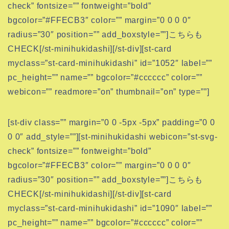
check” fontsize=”” fontweight=”bold”
bgcolor=”#FFECB3″ color=”” margin=”0 0 0 0″
radius=”30″ position=”” add_boxstyle=””]こちらも
CHECK[/st-minihukidashi][/st-div][st-card
myclass=”st-card-minihukidashi” id=”1052″ label=””
pc_height=”” name=”” bgcolor=”#cccccc” color=””
webicon=”” readmore=”on” thumbnail=”on” type=””]
[st-div class=”” margin=”0 0 -5px -5px” padding=”0 0
0 0″ add_style=””][st-minihukidashi webicon=”st-svg-
check” fontsize=”” fontweight=”bold”
bgcolor=”#FFECB3″ color=”” margin=”0 0 0 0″
radius=”30″ position=”” add_boxstyle=””]こちらも
CHECK[/st-minihukidashi][/st-div][st-card
myclass=”st-card-minihukidashi” id=”1090″ label=””
pc_height=”” name=”” bgcolor=”#cccccc” color=””