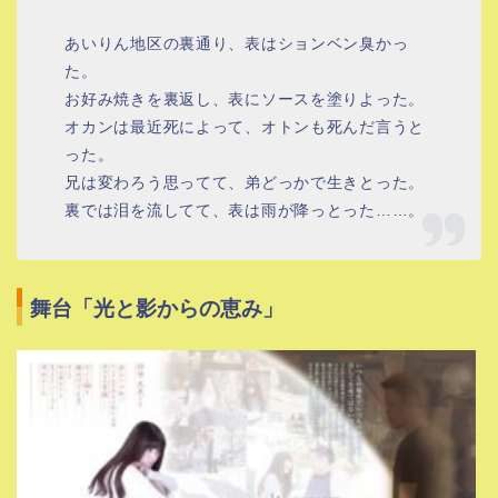
あいりん地区の裏通り、表はションベン臭かっ
た。
お好み焼きを裏返し、表にソースを塗りよった。
オカンは最近死によって、オトンも死んだ言うと
った。
兄は変わろう思ってて、弟どっかで生きとった。
裏では泪を流してて、表は雨が降っとった……。
舞台「光と影からの恵み」