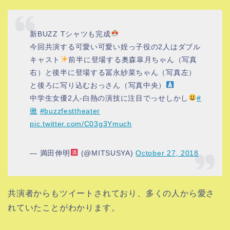
新BUZZ Tシャツも完成
今回共演する可愛い可愛い姪っ子役の2人はダブル
キャスト
前半に登場する奥森皐月ちゃん（写真
右）と後半に登場する冨永紗菜ちゃん（写真左）
と後ろに写り込むおっさん（写真中央）
中学生女優2人-白熱の演技に注目でっせしかし
#
黴
#buzzfesttheater
pic.twitter.com/C03g3Ymuch
— 満田伸明
(@MITSUSYA)
October 27, 2018
共演者からもツイートされており、多くの人から愛さ
れていたことがわかります。