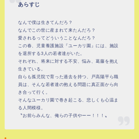
あらすじ
なんで僕は生きてんだろ？
なんでこの世に産まれて来たんだろ？
愛されるってどういうことなんだろ？
この春、児童養護施設『ユーカリ園』には、施設
を退所する3人の若者達がいた。
それぞれ、将来に対する不安、悩み、葛藤を抱え
生きている。
自らも孤児院で育った過去を持つ、戸高陽平ら職
員は、そんな若者達の抱える問題に真正面から向
き合って行く。
そんなユーカリ園で巻き起こる、悲しくも心温ま
る人間模様。
〝お前らみんな、俺らの子供やーー！！！〟