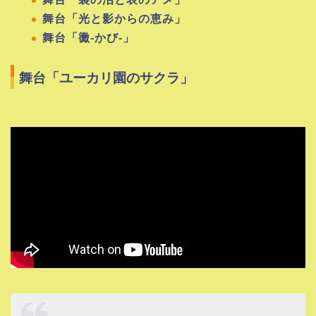
舞台「光と影からの恵み」
舞台「黴-かび-」
舞台「ユーカリ園のサクラ」