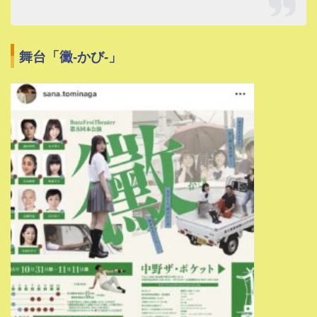
舞台「黴-かび-」