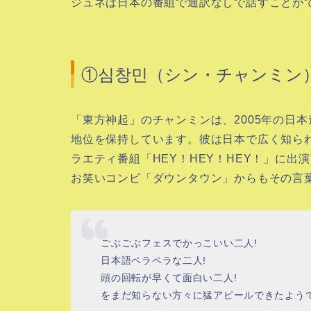
ジュネは日本の番組で通訳なしで話すことが
①심창민（シン・チャンミン
「東方神起」のチャンミンは、2005年の日
地位を保持しています。彼は日本で広く知ら
ラエティ番組「HEY！HEY！HEY！」に
お笑いコンビ「ダウンタウン」からもその言
ごぶごぶフェスでかっこいい二人!
日本語ペラペラな二人!
頭の回転が早くて面白い二人!
をまだ知らない方々に猛アピールできたよう