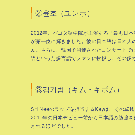
②윤호（ユンホ）
2012年、パゴダ語学院が主催する「最も日
が第一位に輝きました。彼の日本語は日本人
ん。さらに、韓国で開催されたコンサートで
語といった多言語でファンに挨拶し、その多
③김기범（キム・キボム）
SHINeeのラップを担当するKeyは、その
2011年の日本デビュー前から日本語の勉強
されるほどでした。