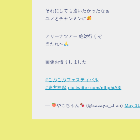
それにしても逢いたかったなぁ
ユノとチャンミンに
アリーナツアー 絶対行くぞ
当たれ〜
画像お借りしました
#ごぶごぶフェスティバル
#東方神起
pic.twitter.com/ntfiphjA3l
—
やこちゃん
(@sazaya_chan)
May 11