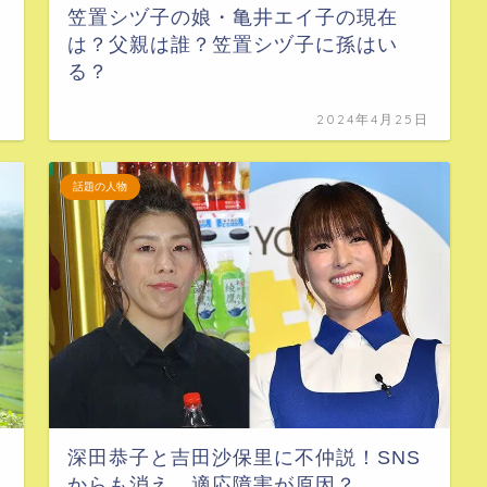
笠置シヅ子の娘・亀井エイ子の現在
は？父親は誰？笠置シヅ子に孫はい
る？
日
2024年4月25日
話題の人物
深田恭子と吉田沙保里に不仲説！SNS
からも消え…適応障害が原因？