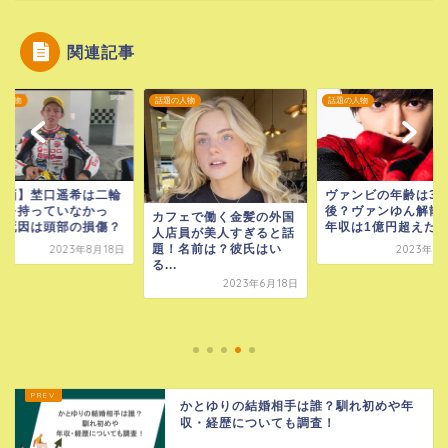
関連記事
の人物
話題の人物
話題の人物
ヴァンビの年齢は30歳前
後？ヴァンゆん解散後の
フェで働く金髪の外国
年収は1億円超えだっ...
店員が美人すぎると話
！名前は？彼氏はい
2023年9月10日
.
【千葉ホグワーズ】
ーポッターオタクは
2023年6月18日
職業は元ホストだっ
た！...
2023年8
かとゆりの結婚相手は誰？馴れ初めや年
収・経歴についても調査！